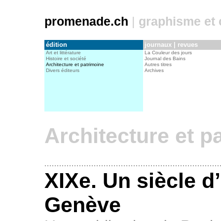
promenade.ch
|
graphisme et c
édition
journaux | revues
Art et littérature
La Couleur des jours
Histoire et société
Journal des Bains
Architecture et patrimoine
Autres titres
Divers éditeurs
Archives
Architecture et p
XIXe. Un siècle d
Genève